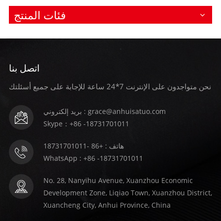
فئات المنتج
اتصل بنا
نحن متواجدون على الإنترنت 7*24 ساعة للإجابة على جميع أسئلتك
بريد إلكتروني : grace@anhuisatuo.com
Skype：+86 -18731701011
هاتف : +86 -18731701011
WhatsApp : +86 -18731701011
No. 28, Nanyihu Avenue, Xuanzhou Economic
Development Zone, Liqiao Town, Xuanzhou District,
Xuancheng City, Anhui Province, China