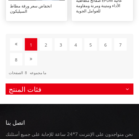
صفائح مطاطية EPDM عالية
الأداء ومتينة ومرنة ومقاومة
انخفاض سعر ورقة مطاط
للعوامل الجوية
السيليكون
1
2
3
4
5
6
7
8
الصفحات
8
ما مجموعه
فئات المنتج
اتصل بنا
نحن متواجدون على الإنترنت 7*24 ساعة للإجابة على جميع أسئلتك