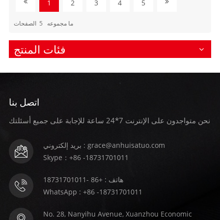
1
2
3
4
5
ما مجموعه
5
الصفحات
فئات المنتج
اتصل بنا
نحن متواجدون على الإنترنت 7*24 ساعة للإجابة على جميع أسئلتك
بريد إلكتروني : grace@anhuisatuo.com
Skype：+86 -18731701011
هاتف : +86 -18731701011
WhatsApp : +86 -18731701011
No. 28, Nanyihu Avenue, Xuanzhou Economic