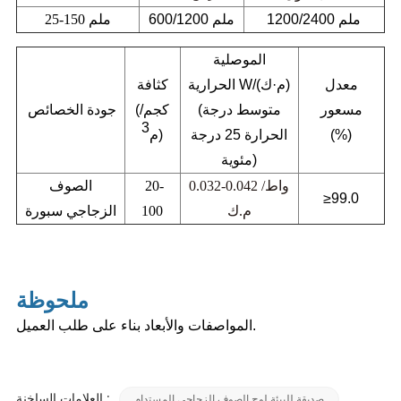
1200/2400 ملم
600/1200 ملم
25-150 ملم
الموصلية
معدل
الحرارية W/(م·ك)
كثافة
مسعور
(متوسط درجة
كجم/
(
جودة الخصائص
3
(%)
الحرارة 25 درجة
)
م
مئوية)
0.032-0.042 واط/
20-
الصوف
≥99.0
م.ك
100
الزجاجي
سبورة
ملحوظة
المواصفات والأبعاد بناء على طلب العميل.
العلامات الساخنة :
صديقة للبيئة لوح الصوف الزجاجي المستدام