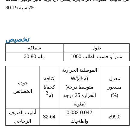
بنسبة 15-30%.
تخصيص
طول
سماكة
1000 ملم أو
حسب الطلب
30-80 ملم
الموصلية الحرارية
معدل
W/(م·ك)
كثافة
جودة
مسعور
(متوسط درجة
كجم/
(
الخصائص
3
(%)
الحرارة 25 درجة
)
م
مئوية)
0.032-0.042
أنابيب الصوف
32-64
≥99.0
واط/م.ك
الزجاجي