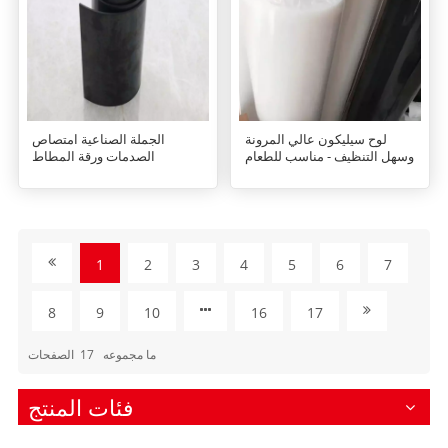
لوح سيليكون عالي المرونة
الجملة الصناعية امتصاص
وسهل التنظيف - مناسب للطعام
الصدمات ورقة المطاط
1
2
3
4
5
6
7
8
9
10
16
17
ما مجموعه
17
الصفحات
فئات المنتج