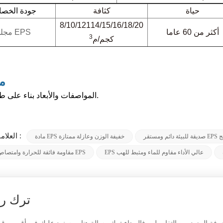
حياة
كثافة
جودة الخص
8/10/12114/15/16/18/20
أكثر من 60 عاما
مجلس EPS
3
كجم/م
م
المواصفات والأبعاد بناء على طلب العميل.
العلامات الساخنة :
EP المنتج
مادة EPS خفيفة الوزن وعازلة ممتازة
EPS عالي الأداء مقاوم للماء ومثبط للهب
مقاومة فائقة للحرارة وامتصاص الصدمات EPS
ترك ر