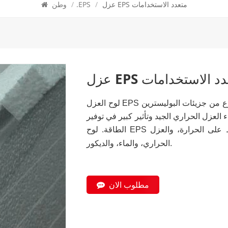
عزل EPS متعدد الاستخدامات
/
.EPS
/
وطن
EP متعدد الاستخدامات
لوح العزل EPS مصنوع من جزيئات البوليسترين (EPS) كمواد خام، بعد التسخين المسبق للرغوة
العزل الحراري الجيد وتأثير كبير في توفير
الطاقة. لوح EPS عبارة عن مادة عازلة للحرارة ذات خصائص الحفاظ على الحرارة، والعزل
الحراري، والماء، والديكور.
مطلوب الان