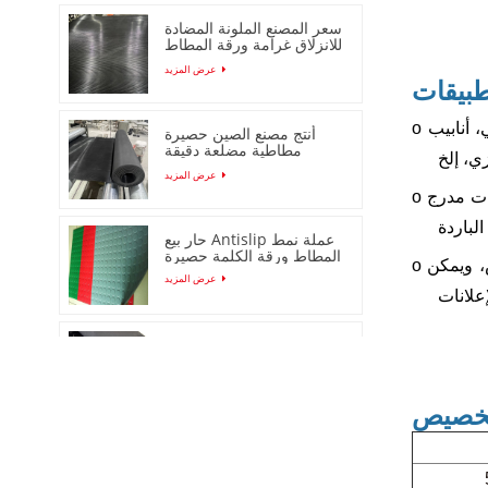
سعر المصنع الملونة المضادة
للانزلاق غرامة ورقة المطاط
مضلع
عرض المزيد
طبيقات
 أنابيب
o
أنتج مصنع الصين حصيرة
مطاطية مضلعة دقيقة
ي، إلخ
مضادة للانزلاق
عرض المزيد
ات مدرج
o
حار بيع Antislip عملة نمط
المطاط ورقة الكلمة حصيرة
، ويمكن
o
عرض المزيد
عشيق حصيرة جولة دوت
المطاط ورقة / حصيرة
عرض المزيد
خصيص
قشر البرتقال المضادة
للانزلاق ورقة المطاط /
حصيرة لفة