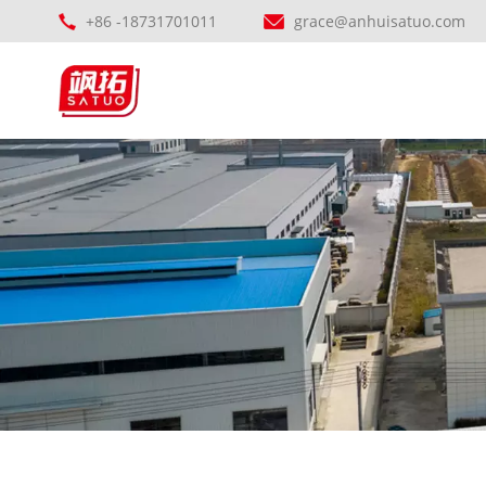
+86 -18731701011
grace@anhuisatuo.com