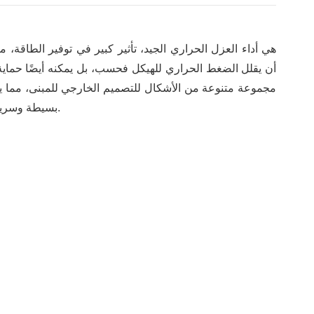
إلى تغيير الواجهة الفردية للمبنى. بالإضافة إلى ذلك، فإن عملية بناء لوحة XPS بسيطة وسريعة.