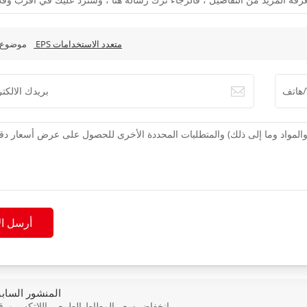
عزل EPS متعدد الاستخدامات
موضوع 
أرسل ال
المنشور الساب
انخفاض سعر المطاط الطبيعي اللاتكس ورق