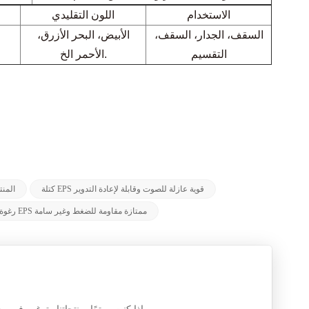
الاستخدام
اللون التقليدي
السقف، الجدار، السقف،
الأبيض، البحر الأزرق،
التقسيم
الأحمر الخ.
كتلة EPS قوية عازلة للصوت وقابلة لإعادة التدوير
صديقة للبيئة دائم ومستقر S
رغوة EPS ممتازة مقاومة للضغط وغير سامة
إذا كنت مهتمًا بمنتجاتنا وترغب في معرفة المزيد من التفاصيل ، فالرجاء ترك رسالة هنا ، وسنرد عليك في أقرب وقت ممكن.