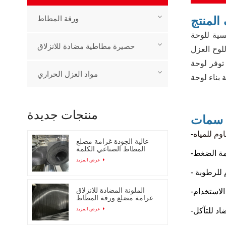
لمنتج
ورقة المطاط
وفير الطاقة، مقاومة كبيرة للماء والكسر، والتي يمكن أن تحمي
حصيرة مطاطية مضادة للانزلاق
ًا حماية الهيكل الرئيسي،
جي للمبنى، مما يؤدي
مواد العزل الحراري
منتجات جديدة
سمات
وم للمياه
عالية الجودة غرامة مضلع
المطاط الصناعي الكلمة
ومة الضغط
حصيرة
عرض المزيد
 للرطوبة
الملونة المضادة للانزلاق
الاستخدام
غرامة مضلع ورقة المطاط
مع انخفاض السعر
عرض المزيد
اد للتآكل