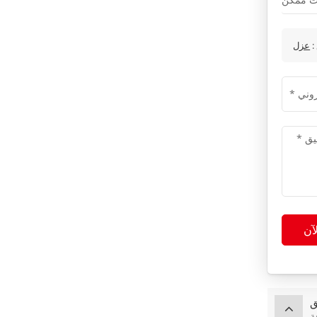
:
آن
ق
ة