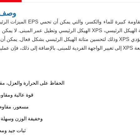
وصف ا
الميزات الرئيسية للوحة EPS هي أداء العزل الحراري الجيد، تأثير كبير في ت
الهيكل الرئيسي وتطيل عمر المبنى. لا يمكن للوح العزل XPS أن يقلل الضغط الحراري للهيكل فحسب، بل يمكنه أيض
وذلك لتحسين متانة الهيكل الرئيسي بشكل فعال. يمكن أن توفر لوحة XPS مجموعة متنوعة من الأشكال للتصميم الخار
-الحفاظ على الحرارة والعزل،
مقا
-قوة عالية ومقا
- مسعور، مقاوم
-وخفيفة الوزن وسهلة 
-ثبات جيد ومض