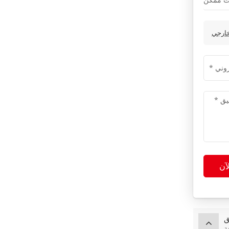
آن
ق
ة