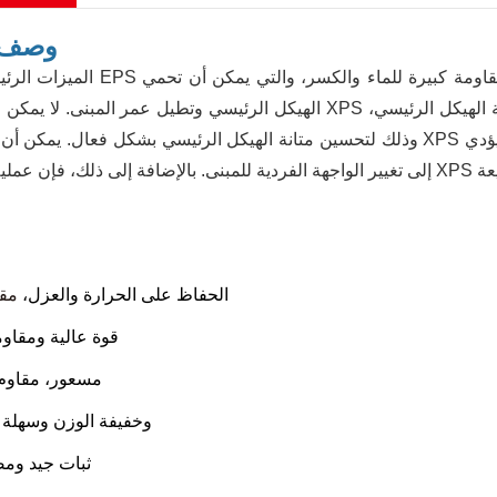
وصف ا
الميزات الرئيسية للوحة EPS هي أداء العزل الحراري الجيد، تأثير كبير في ت
الهيكل الرئيسي وتطيل عمر المبنى. لا يمكن للوح العزل XPS أن يقلل الضغط الحراري للهيكل فحسب، بل يمكنه أيض
وذلك لتحسين متانة الهيكل الرئيسي بشكل فعال. يمكن أن توفر لوحة XPS مجموعة متنوعة من الأشكال للتصميم الخار
-الحفاظ على الحرارة والعزل،
مقا
-قوة عالية ومقا
- مسعور، مقاوم
-وخفيفة الوزن وسهلة 
-ثبات جيد ومض