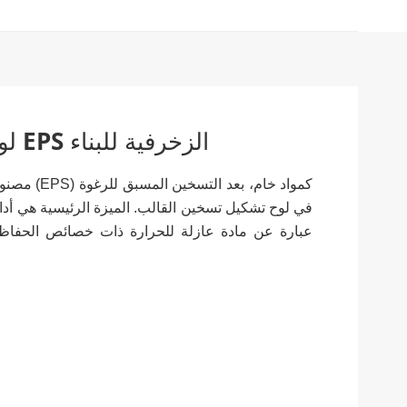
لوحة الحائط العزل الخارجي EPS الزخرفية للبناء
في لوح تشكيل تسخين القالب. الميزة الرئيسية هي أداء 