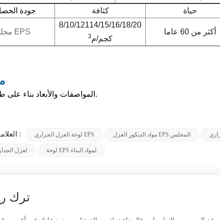
حياة
كثافة
جودة الخص
8/10/12114/15/16/18/20
أكثر من 60 عاما
مجلس EPS
3
كجم/م
م
المواصفات والأبعاد بناء على طلب العميل.
العلامات الساخنة :
مواد الديكور العزل EPS المجلس
لوحة العزل الحراري EPS
لوحة EPS لمواد البناء
لوحة EPS لعزل الجدار
ترك ر