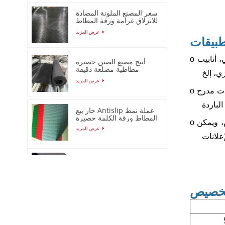
سعر المصنع الملونة المضادة
للانزلاق غرامة ورقة المطاط
مضلع
عرض المزيد
طبيقات
 أنابيب
o
أنتج مصنع الصين حصيرة
مطاطية مضلعة دقيقة
ي، إلخ
مضادة للانزلاق
عرض المزيد
ات مدرج
o
حار بيع Antislip عملة نمط
المطاط ورقة الكلمة حصيرة
، ويمكن
o
عرض المزيد
عشيق حصيرة جولة دوت
المطاط ورقة / حصيرة
عرض المزيد
خصيص
قشر البرتقال المضادة
للانزلاق ورقة المطاط /
حصيرة لفة