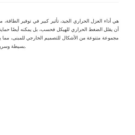
إلى تغيير الواجهة الفردية للمبنى. بالإضافة إلى ذلك، فإن عملية بناء لوحة XPS بسيطة وسريعة.