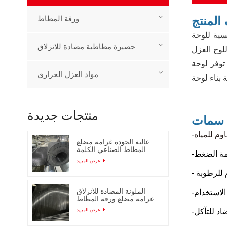
لمنتج
ورقة المطاط
وفير الطاقة، مقاومة كبيرة للماء والكسر، والتي يمكن أن تحمي
حصيرة مطاطية مضادة للانزلاق
ًا حماية الهيكل الرئيسي،
جي للمبنى، مما يؤدي
مواد العزل الحراري
منتجات جديدة
سمات
وم للمياه
عالية الجودة غرامة مضلع
المطاط الصناعي الكلمة
ومة الضغط
حصيرة
عرض المزيد
 للرطوبة
الملونة المضادة للانزلاق
الاستخدام
غرامة مضلع ورقة المطاط
مع انخفاض السعر
عرض المزيد
اد للتآكل