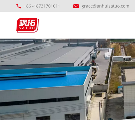
+86 -18731701011
grace@anhuisatuo.com