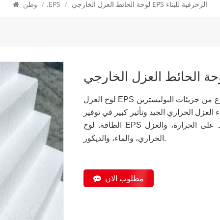
لوحة الحائط العزل الخارجي EPS الزخرفية للبناء
/
.EPS
/
وطن
لوح العزل EPS مصنوع من جزيئات البوليسترين (EPS) كمواد خام، بعد التسخين المسبق للرغوة
العزل الحراري الجيد وتأثير كبير في توفير
الطاقة. لوح EPS عبارة عن مادة عازلة للحرارة ذات خصائص الحفاظ على الحرارة، والعزل
الحراري، والماء، والديكور.
مطلوب الان