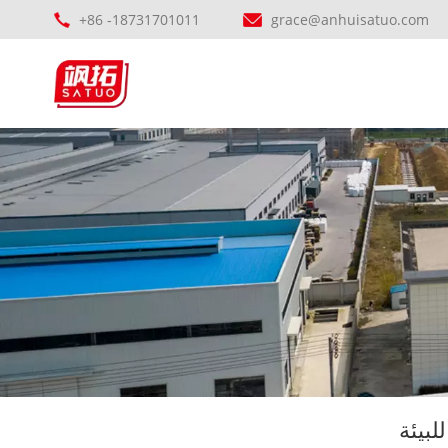
+86 -18731701011
grace@anhuisatuo.com
بيئة