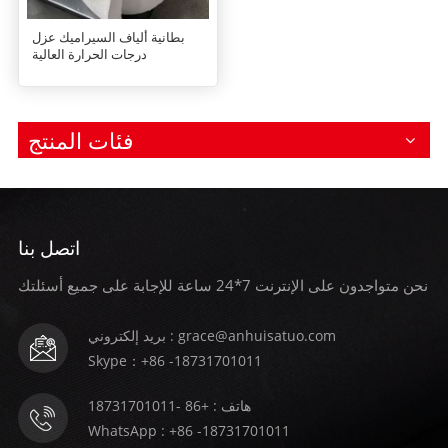
بطانية ألياف السيراميك عزل
درجات الحرارة العالية
فئات المنتج
اتصل بنا
نحن متواجدون على الإنترنت 7*24 ساعة للإجابة على جميع أسئلتك
بريد إلكتروني : grace@anhuisatuo.com
Skype：+86 -18731701011
هاتف : +86 -18731701011
WhatsApp : +86 -18731701011