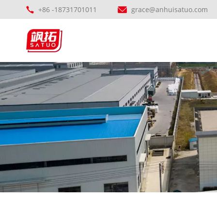
+86 -18731701011
grace@anhuisatuo.com