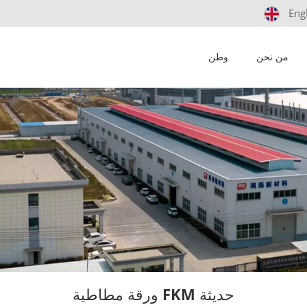
Eng
من نحن
وطن
ورقة مطاطية FKM حديثة