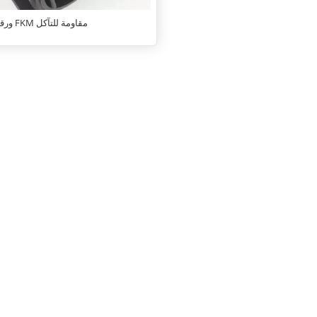
ورقة مطاطية FKM مقاومة للتآكل