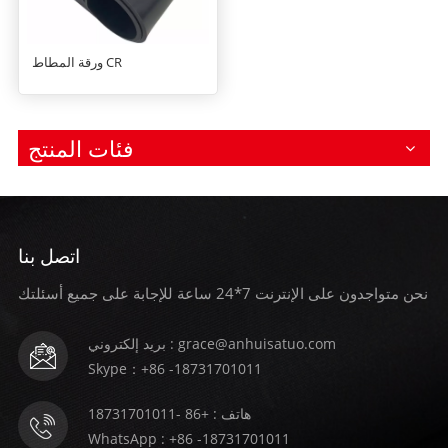
ورقة المطاط CR
فئات المنتج
اتصل بنا
نحن متواجدون على الإنترنت 7*24 ساعة للإجابة على جميع أسئلتك
بريد إلكتروني : grace@anhuisatuo.com
Skype：+86 -18731701011
هاتف : +86 -18731701011
WhatsApp : +86 -18731701011