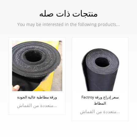
منتجات ذات صله
You may be interested in the following products...
Factroy سعر إدراج ورقة
ورقة مطاطية عالية الجودة
المطاط
يمكن إنتاج الألواح المطاطية المدخلة بسطح أملس واحد، وسطح خشن واحد، وسطح منقوش بالقماش، وسطحين أملسين، وسطحين منقوشين بالقماش لتلبية احتياجات العملاء؛ وفقا لمتطلبات العملاء المختلفة، يمكن وضع طبقات متعددة من القماش.
يمكن إنتاج الألواح المطاطية المدخلة بسطح أملس واحد، وسطح خشن واحد، وسطح منقوش بالقماش، وسطحين أملسين، وسطحين منقوشين بالقماش لتلبية احتياجات العملاء؛ وفقا لمتطلبات العملاء المختلفة، يمكن وضع طبقات متعددة من القماش.