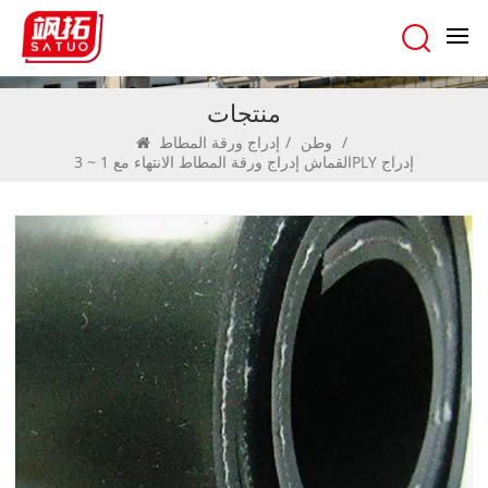
منتجات
/
وطن
/
إدراج ورقة المطاط
القماش إدراج ورقة المطاط الانتهاء مع 1 ~ 3PLY إدراج