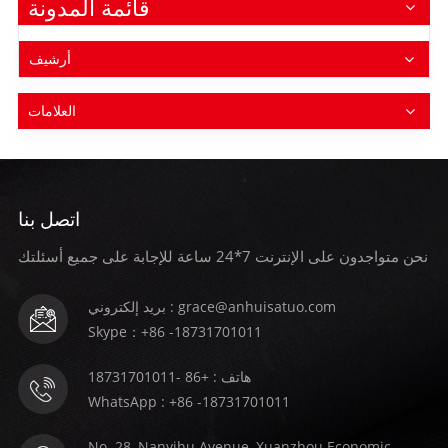
قائمة المدونة
أرشيف
العلامات
اتصل بنا
نحن متواجدون على الإنترنت 7*24 ساعة للإجابة على جميع أسئلتك
بريد إلكتروني : grace@anhuisatuo.com
Skype：+86 -18731701011
هاتف : +86 -18731701011
WhatsApp : +86 -18731701011
No. 28, Nanyihu Avenue, Xuanzhou Economic