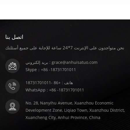
اتصل بنا
يتعلم أكثر
يتعلم أكثر
نحن متواجدون على الإنترنت 7*24 ساعة للإجابة على جميع أسئلتك
بريد إلكتروني : grace@anhuisatuo.com
Skype：+86 -18731701011
هاتف : +86 -18731701011
WhatsApp : +86 -18731701011
No. 28, Nanyihu Avenue, Xuanzhou Economic
Development Zone, Liqiao Town, Xuanzhou District,
Xuancheng City, Anhui Province, China