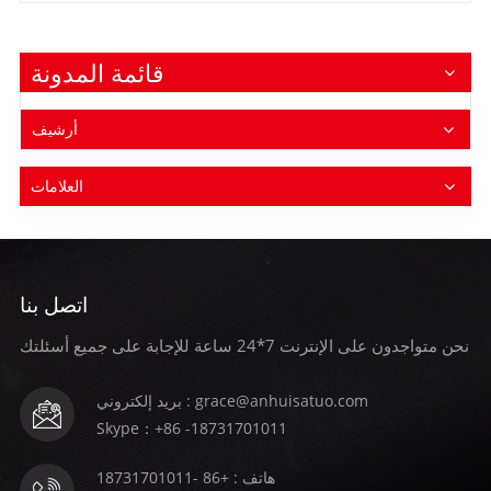
للانزلاق ذات الخطوط الدقيقة خيارًا ممتازًا للسلامة والعملية.
قائمة المدونة
أرشيف
العلامات
اتصل بنا
نحن متواجدون على الإنترنت 7*24 ساعة للإجابة على جميع أسئلتك
بريد إلكتروني : grace@anhuisatuo.com
Skype：+86 -18731701011
هاتف : +86 -18731701011