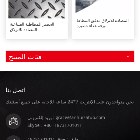
المضادة للانزلاق مدقق المطاط
الحصير المطاطية الصناعية
ورقة عداء حصيرة
المضادة للانزلاق
فئات المنتج
اتصل بنا
نحن متواجدون على الإنترنت 7*24 ساعة للإجابة على جميع أسئلتك
بريد إلكتروني : grace@anhuisatuo.com
Skype：+86 -18731701011
هاتف : +86 -18731701011