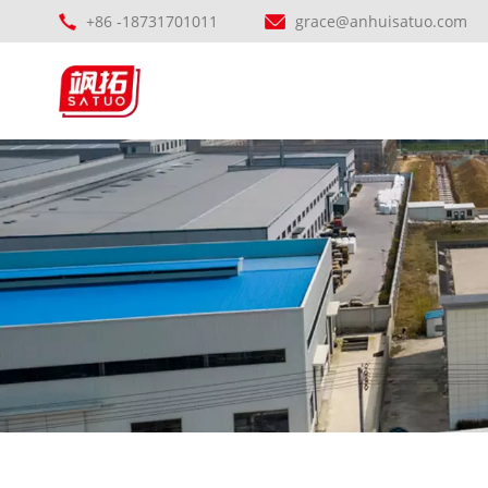
+86 -18731701011
grace@anhuisatuo.com