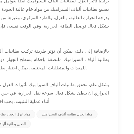
يرتبط تأثير العزل لبطانيات ألياف السيراميك أيضًا بعوامل 
تصنيع بطانيات ألياف السيراميك من مواد خام عالية الجودة مث
بدرجة الحرارة العالية، والغزل، والطرد المركزي، وغيرها من
بشكل فعال توصيل الطاقة الحرارية. وفي الوقت نفسه، فإن ق
بالإضافة إلى ذلك، يمكن أن تؤثر طريقة تركيب بطانيات أليا
بطانية ألياف السيراميك ملتصقة بإحكام بسطح الجهاز دو
للمعدات والمتطلبات المختلفة، يمكن اختيار بطانيات ألياف السيراميك بسماكات ومواصفات مختلفة لتحقيق تأثيرات عزل أفضل.
بشكل عام، تحقق بطانيات ألياف السيراميك تأثيرات العزل من
الحراري أن يبطئ بشكل فعال سرعة نقل الحرارة، في حين أن ع
أثناء عملية التثبيت، يجب اختيار طريقة التثبيت المناسبة لضمان تأثير العزل الأمثل لبطانية ألياف السيراميك.
مواد العزل بطانية ألياف السيراميك
مواد عزل الجدار بطان
الصين بطانية أليا