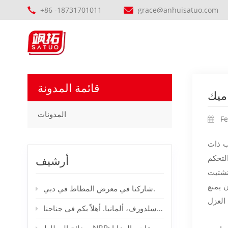
+86 -18731701011
grace@anhuisatuo.com
قائمة المدونة
اميك
المدونات
Fe
ب ذات
لتحكم
أرشيف
تشتيت
 يمنع
شاركنا في معرض المطاط في دبي.