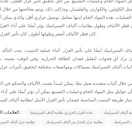
مثل المواد الخام وعمليات التصنيع. من أجل تحقيق تأثير عزل أفضل، عادة 
ل الكاولين، والكوارتز، والفلسبار، وما إلى ذلك، ويتم معالجتها من خلال ا
كشف ع
 العمليات. هذه المواد الخام لديها معامل توصيل حراري أقل، والذي يمكن أ
طر الألياف وطول بطانيات ألياف السيراميك يؤثر أيضًا على أداء العزل.
كان قطر الألياف أصغر وطولها أطول، كان تأثير العزل أفضل.
ف السيراميك أيضًا على تأثير العزل. أثناء عملية التثبيت، يجب التأكد 
ن ترك أي فجوات لتقليل فقدان الطاقة الحرارية. وفي الوقت نفسه، با
 خلال آليات متعددة تعمل معًا. يمكن لمبدأ تشتت الألياف والتحكم في ال
وامل مثل المواد الخام وعمليات التصنيع يمكن أن تؤثر أيضًا على أداء ا
العلامات الساخنة :
ية ألياف السيراميك
مادة العزل الحراري بطانية ألياف السيراميك
ف السيراميك
بطانية عزل الجدار من ألياف السيراميك
بطانية عزل ألياف السير