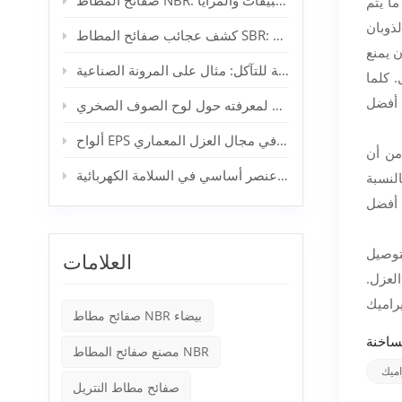
صفائح المطاط NBR: الخصائص والتطبيقات والمزايا
ما يتم
لذوبان
جائب صفائح المطاط SBR: حليفك الصناعي والمنزلي
ن يمنع
فك رموز جاذبية صفائح المطاط المقاومة للتآكل: مثال على المرونة الصناعية
 كلما
كل ما تحتاج لمعرفته حول لوح الصوف الصخري
ألواح EPS المبثوقة: قمة الابتكار في مجال العزل المعماري
من أن
صفائح المطاط العازلة: عنصر أساسي في السلامة الكهربائية
لنسبة
توصيل
العلامات
لعزل.
صفائح مطاط NBR بيضاء
مصنع صفائح المطاط NBR
اميك
صفائح مطاط النتريل