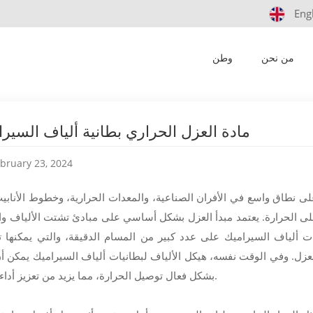
Eng
المدونة
مادة العزل الحراري بطانية ألياف السيراميك
/
وطن
/
المدونات
من نحن
وطن
مادة العزل الحراري بطانية ألياف السير
bruary 23, 2024
 نطاق واسع في الأفران الصناعية، والمعدات الحرارية، وخطوط الأنابي
على الحرارة. يعتمد مبدأ العزل بشكل أساسي على مبادئ تشتت الألياف وا
ت ألياف السيراميك على عدد كبير من المسام الدقيقة، والتي يمكنها 
العزل. وفي الوقت نفسه، هيكل الألياف لبطانيات ألياف السيراميك يمكن أن
بشكل فعال توصيل الحرارة، مما يزيد من تعزيز أداء العزل.
نشارك في المعرض التجاري الدولي الثالث والعشرين للبلاستيك والمطاط في دوسلدورف، ألمانيا. أهلاً بكم في جناحنا.