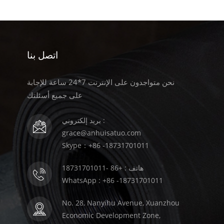
اتصل بنا
نحن متواجدون على الإنترنت 7*24 ساعة للإجابة
على جميع أسئلتك
بريد إلكتروني :
grace@anhuisatuo.com
Skype：+86 -18731701011
هاتف : +86 -18731701011
WhatsApp : +86 -18731701011
No. 28, Nanyihu Avenue, Xuanzhou
Economic Development Zone,