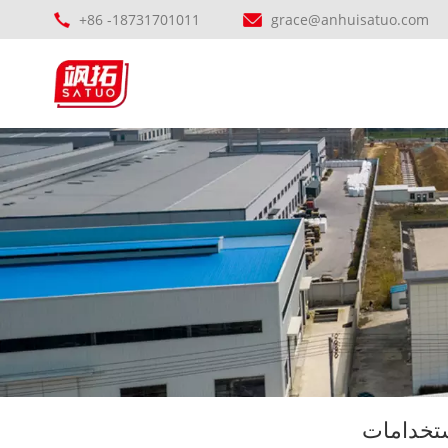
+86 -18731701011
grace@anhuisatuo.com
ستخدامات