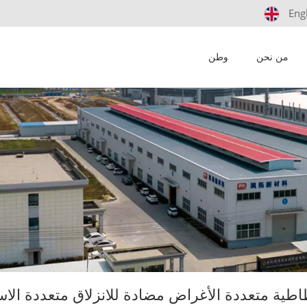
Eng
من نحن
وطن
طية متعددة الأغراض مضادة للانزلاق متعددة الا