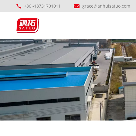
+86 -18731701011
grace@anhuisatuo.com