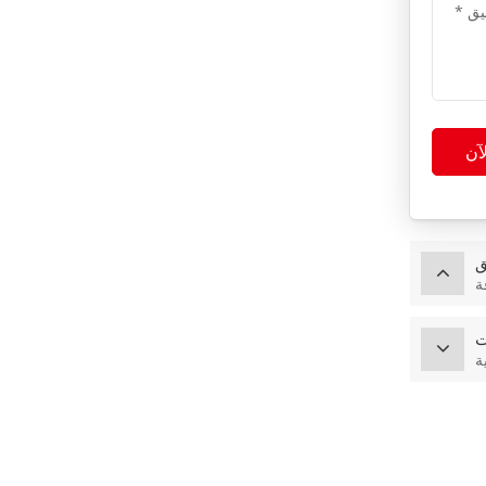
آن
ق
ة
ت
ة