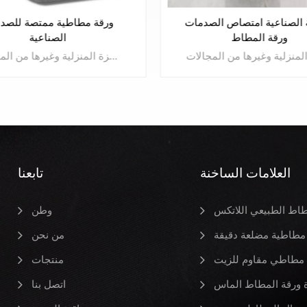
الجملة الصناعية امتصاص ال
ورقة المطاط
طبقة مطاطية ممتصة للصدمات هي المطاط عالي الأداء المعروف الذي يتمتع بمقاومة ممتازة للحرارة، ومقاومة الأكسدة، ومقاومة الزيت، ومقاومة التآكل، ومقاومة الشيخوخة في الغلاف الجوي. لقد تم استخدامه على نطاق واسع في مجال الطيران والطيران والسيارات والبترول والأجهزة المنزلية وغيرها من المجالات.
يتعلم أكثر
العلامات الساخنة
تابعنا
يتعلم أكثر
طاط الطبيعي اللاتكس
وطن
مطاطية مضلعة دقيقة
من نحن
مطاطي مقاوم للزيت
منتجات
ورقة المطاط الماس
اتصل بنا