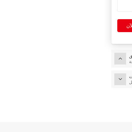
آن
ق
ة
ت
ل