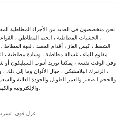
نحن متخصصون في العديد من الأجزاء المطاطية المقولبة
، الحشيات المطاطية ، الختم المطاطي ، القواعد 
الشفط ، كيس الغاز ، أقدام المصد ، لعبة المطاط ،
مقاوم للماء ، غسالة مطاطية ، وسادة مطاطية ، ال
وفي الوقت نفسه ، يمكننا توريد أنبوب السيليكون أو شر
، الزنبرك البلاستيكي ، حبال الألوان وما إلى ذلك ،
والحجم الصغير والعمر الطويل والجودة العالية والسع
والإلكترونية والكهربائية والآلات والبلاستيك والأجهزة و مجال التكنولوجيا العالية وما إلى ذلك.
عزل قوي، تسرب ا