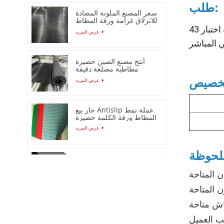
طلب:
سعر المصنع الملونة المضادة
للانزلاق غرامة ورقة المطاط
مضلع
اجتازت الألواح المطاطية العازلة اختبار 43KV وعملت بشكل طبيعي عند 660V. مرونة قوية، أداء عزل فائق، سطح لامع. يستخدم
عرض المزيد
أنتج مصنع الصين حصيرة
مطاطية مضلعة دقيقة
مضادة للانزلاق
عرض المزيد
حار بيع Antislip عملة نمط
المطاط ورقة الكلمة حصيرة
عرض المزيد
عشيق حصيرة جولة دوت
المطاط ورقة / حصيرة
عرض المزيد
قشر البرتقال المضادة
للانزلاق ورقة المطاط /
حصيرة لفة