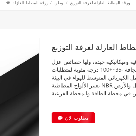
ورقة المطاط العازلة لغرفة التوزيع
/
وطن
/
ورقة المطاط العازلة
طاط العازلة لغرفة التوزيع
ائية وميكانيكية جيدة، ولها خصائص عزل
ممتازة، ويمكن أن تعمل في الظروف الجافة -35~+100 درجة مئوية لمتطلبات
تعتبر الألواح المطاطية NBR العازلة القابلة للقطع مناسبة لوضع طاولة العمل والأرض
مطلوب الان