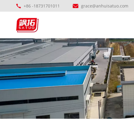
+86 -18731701011
grace@anhuisatuo.com