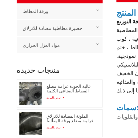
لمنتج
ورقة المطاط
 التوزيع
حصيرة مطاطية مضادة للانزلاق
 المطاطية
نية ، كوب
مواد العزل الحراري
اط ، ختم
نموذجية.
لبلاستيكي
منتجات جديدة
زن الخفيف
الغذائية
عالية الجودة غرامة مضلع
المطاط الصناعي الكلمة
حصيرة
عرض المزيد
ات:
القلويات
الملونة المضادة للانزلاق
غرامة مضلع ورقة المطاط
مع انخفاض السعر
عرض المزيد