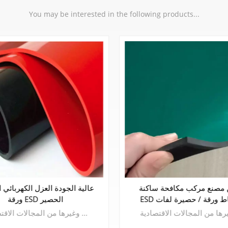
You may be interested in the following products...
ض سعر مركب مكافحة ساكنة
الصين مصنع مركب مكافحة س
 ورقة المطاط / حصيرة
ESD المطاط ورقة / حصيرة لفات
يتم استخدام البلاطة المطاطية المقاومة للكهرباء الساكنة على نطاق واسع في الصناعات الإلكترونية والنسيج والصباغة والطباعة والمؤسسات والبترول والكيماويات والمعادن وغيرها من المجالات الاقتصادية.