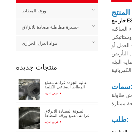
لمنتج
ورقة المطاط
حصيرة مطاطية مضادة للانزلاق
مساحة محددة يتم فيها
 الكهربائية.
مواد العزل الحراري
العمل أو
ن التأريض
 يسبب مشكلات تتعلق
منتجات جديدة
عالية الجودة غرامة مضلع
ات:
المطاط الصناعي الكلمة
حصيرة
عرض المزيد
ة ممتازة
الملونة المضادة للانزلاق
غرامة مضلع ورقة المطاط
طلب:
مع انخفاض السعر
عرض المزيد