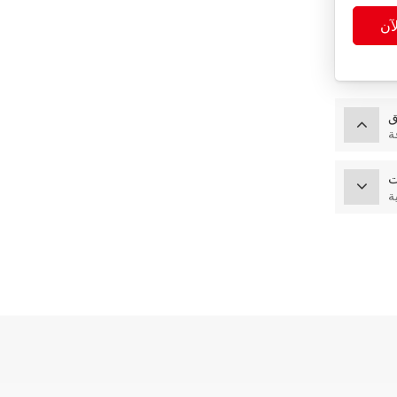
آن
ق
ة
ت
ة