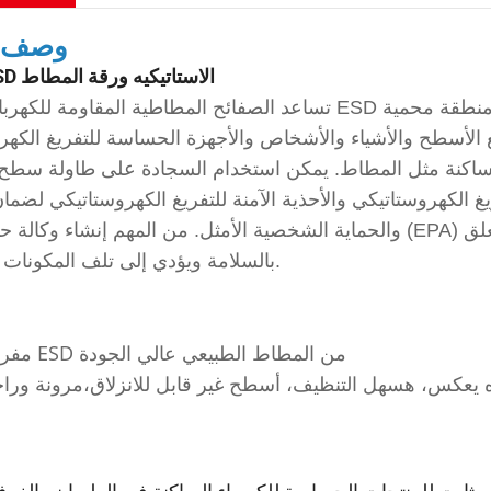
وصف ا
حار بيع ESD الاستاتيكيه ورقة المطاط
تساعد الصفائح المطاطية المقاومة للكهرباء الساكنة ESD على إنشاء منطقة محمية ESD (EPA). هذه 
طح والأشياء والأشخاص والأجهزة الحساسة للتفريغ الكهروستاتيكي (ESDs) بنفس الإمكانات
الساكنة مثل المطاط. يمكن استخدام السجادة على طاولة سطح 
ريغ الكهروستاتيكي والأحذية الآمنة للتفريغ الكهروستاتيكي لضما
والحماية الشخصية الأمثل. من المهم إنشاء وكالة حماية البيئة (EPA) لأن التفريغ الكهروستاتيكي يمكن أن
بالسلامة ويؤدي إلى تلف المكونات الكهربائية.
سم
مفرش طاولة ESD من المطاط الطبيعي عالي الجودة
ه يعكس، ه
سهل التنظيف، أ
سطح غير قابل للانزلاق،
مرونة وراح