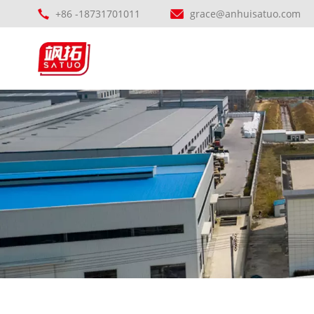
+86 -18731701011
grace@anhuisatuo.com