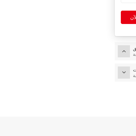
آن
ق
ة
ت