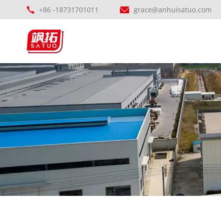
+86 -18731701011
grace@anhuisatuo.com