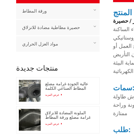
لمنتج
ورقة المطاط
 / حصيرة
حصيرة مطاطية مضادة للانزلاق
 مساحة محددة يتم فيها
 الكهربائية.
مواد العزل الحراري
العمل أو
ن التأريض
 يسبب مشكلات تتعلق
منتجات جديدة
عالية الجودة غرامة مضلع
ات:
المطاط الصناعي الكلمة
حصيرة
عرض المزيد
نة وراحة
ممتازة
الملونة المضادة للانزلاق
غرامة مضلع ورقة المطاط
مع انخفاض السعر
عرض المزيد
طلب: