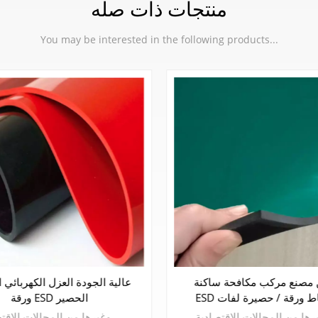
منتجات ذات صله
You may be interested in the following products...
ض سعر مركب مكافحة ساكنة
الصين مصنع مركب مكافحة س
 ورقة المطاط / حصيرة
ESD المطاط ورقة / حصيرة لفات
يتم استخدام البلاطة المطاطية المقاومة للكهرباء الساكنة على نطاق واسع في الصناعات الإلكترونية والنسيج والصباغة والطباعة والمؤسسات والبترول والكيماويات والمعادن وغيرها من المجالات الاقتصادية.