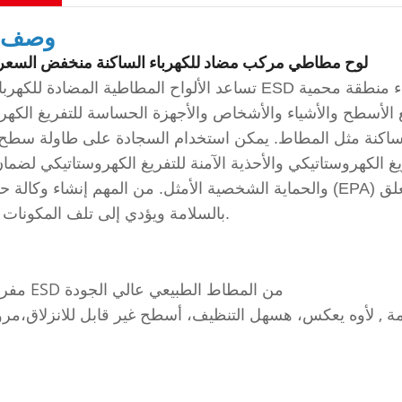
وصف ا
لوح مطاطي مركب مضاد للكهرباء الساكنة منخفض السعر
تساعد الألواح المطاطية المضادة للكهرباء الساكنة ESD على إنشاء منطقة محمية ESD (EPA). هذه
طح والأشياء والأشخاص والأجهزة الحساسة للتفريغ الكهروستاتيكي (ESDs) بنفس الإمكانات
الساكنة مثل المطاط. يمكن استخدام السجادة على طاولة سطح 
ريغ الكهروستاتيكي والأحذية الآمنة للتفريغ الكهروستاتيكي لضما
والحماية الشخصية الأمثل. من المهم إنشاء وكالة حماية البيئة (EPA) لأن التفريغ الكهروستاتيكي يمكن أن
بالسلامة ويؤدي إلى تلف المكونات الكهربائية.
سم
مفرش طاولة ESD من المطاط الطبيعي عالي الجودة
ة , ل
أوه يعكس، ه
سهل التنظيف، أ
سطح غير قابل للانزلاق،
مرو